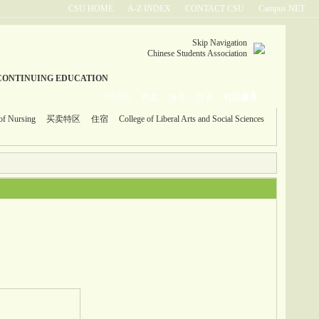
CSU HOME
A-Z INDEX
CONTACT CSU
Campus NET
Skip Navigation
Chinese Students Association
CONTINUING EDUCATION
讨论区
网盘
推荐
搜索
社区服务
of Nursing
买卖特区
住宿
College of Liberal Arts and Social Sciences