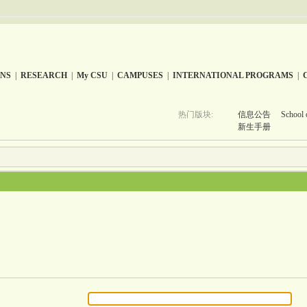
ONS
|
RESEARCH
|
My CSU
|
CAMPUSES
|
INTERNATIONAL PROGRAMS
|
热门版块:
信息公告
School 
新生手册