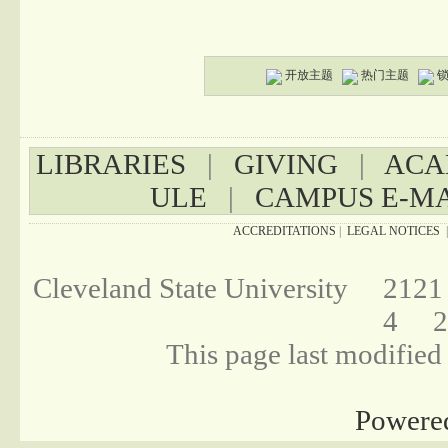
开放主题
热门主题
LIBRARIES
|
GIVING
|
ACA
ULE
|
CAMPUS E-M
ACCREDITATIONS
|
LEGAL NOTICES
Cleveland State University 2121
4 21
This page last modifie
Powere